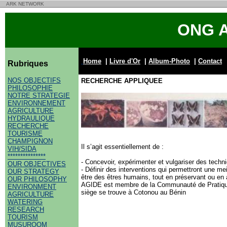
ARK NETWORK
ONG 
Home
|
Livre d'Or
|
Album-Photo
|
Contact
Rubriques
NOS OBJECTIFS
RECHERCHE APPLIQUEE
PHILOSOPHIE
NOTRE STRATEGIE
ENVIRONNEMENT
AGRICULTURE
HYDRAULIQUE
RECHERCHE
TOURISME
CHAMPIGNON
Il s’agit essentiellement de :
VIH/SIDA
***************
- Concevoir, expérimenter et vulgariser des tech
OUR OBJECTIVES
- Définir des interventions qui permettront une me
OUR STRATEGY
être des êtres humains, tout en préservant ou e
OUR PHILOSOPHY
AGIDE est membre de la Communauté de Pratique
ENVIRONMENT
siège se trouve à Cotonou au Bénin
AGRICULTURE
WATERING
RESEARCH
TOURISM
MUSUROOM