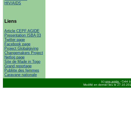
HIV/AIDS
Liens
Article CEPF AGIDE
Presentation ISBA 03
Twitter page
Facebook page
Project Globalgiving
Changemakers Project
Netlog page
Site de Made in Togo
Grand reportage
Publiite des femmes
Caravane nationale
(c)
ong agide
- Créé à
Modifié en dernier lieu le 27.10.20